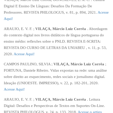
Digital E Ensino De Línguas: Desafios Da Formação De
Professores. REVISTA PHILOLOGUS, v. 81, p. 894, 2021.
Acesse
Aqui!
ARAUJO, E. V. F. ;
VILAÇA, Márcio Luiz Corrêa
. Abordagem
do contexto digital nos livros didáticos de língua portuguesa do
ensino médio: reflexões sobre o PNLD. REVISTA E-SCRITA:
REVISTA DO CURSO DE LETRAS DA UNIABEU , v. 11, p. 53,
2020.
Acesse Aqui!
CAMPOS PAULINO, SILVIA ;
VILAÇA, Márcio Luiz Corrêa
;
FORTUNA, Daniele Ribeiro. Vidas expostas na rede: uma análise
sobre direito ao esquecimento, redes sociais e jornalismo digital.
Ideação (UNIOESTE. IMPRESSO), v. 22, p. 182-201, 2020.
Acesse Aqui!
ARAUJO, E. V. F. ;
VILAÇA, Márcio Luiz Corrêa
. Leitura
Digital: Desafios e Perspectivas de Textos em Suportes On-Line.
REVISTA PHILOLOGUS, v. 24, p. 133, 2018.
Acesse o artigo