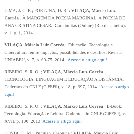
LIMA, J. C. P. ; FORTUNA, D. R. ;
VILAÇA, Márcio Luiz
Corrêa
. À MARGEM DA POESIA MARGINAL: A POESIA DE
ANA CRISTINA CÉSAR.. Concinnitas (Online) (Rio de Janeiro),
v. 1, p. 1, 2014.
VILAÇA, Márcio Luiz Corrêa
. Educação, Tecnologia e
Cibercultura: entre impactos, possibilidades e desafios. Revista
UNIABEU, v. 7, p. 60-75, 2014.
Acesse o artigo aqui!
RIBEIRO, S. R. O. ;
VILAÇA, Márcio Luiz Corrêa
.
TECNOLOGIA, LINGUAGEM E EDUCAÇÃO A DISTÂNCIA.
Cadernos do CNLF (CiFEFil), v. 18, p. 397, 2014.
Acesse o artigo
aqui!
RIBEIRO, S. R. O. ;
VILAÇA, Márcio Luiz Corrêa
. E-Book:
Tecnologia. Educação e Leitura. Cadernos do CNLF (CiFEFil), v.
XVII, p. 100, 2013.
Acesse o artigo aqui!
COSTA, D. M. ; Puggian, Cleonice ;
VILAÇA, Márcio Luiz