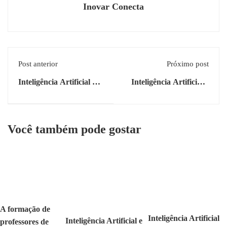
Inovar Conecta
Post anterior
Próximo post
Inteligência Artificial na
Inteligência Artificial e
Educação: Uma Análise
Formação de
Interdisciplinar sobre
Professores: múltiplas
Possibilidades, Riscos e
possibilidades, velhos
Você também pode gostar
Desafios
problemas e novos
desafios
A formação de
Inteligência Artificial
Inteligência Artificial e
professores de