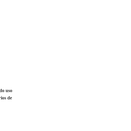
 do uso
rios de