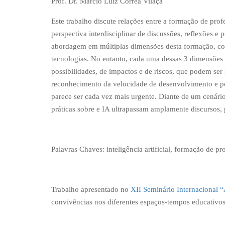
Prof. Dr. Márcio Luiz Corrêa Vilaça
Este trabalho discute relações entre a formação de profes
perspectiva interdisciplinar de discussões, reflexões e
abordagem em múltiplas dimensões desta formação, con
tecnologias. No entanto, cada uma dessas 3 dimensões p
possibilidades, de impactos e de riscos, que podem ser
reconhecimento da velocidade de desenvolvimento e pop
parece ser cada vez mais urgente. Diante de um cenário
práticas sobre e IA ultrapassam amplamente discursos,
Palavras Chaves: inteligência artificial, formação de pr
Trabalho apresentado no
XII Seminário Internacional “
convivências nos diferentes espaços-tempos educativo