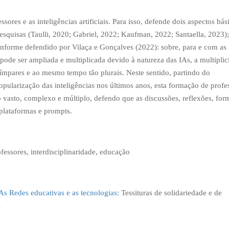
sores e as inteligências artificiais. Para isso, defende dois aspectos bás
 pesquisas (Taulli, 2020; Gabriel, 2022; Kaufman, 2022; Santaella, 2023)
forme defendido por Vilaça e Gonçalves (2022): sobre, para e com as
ode ser ampliada e multiplicada devido à natureza das IAs, a multiplic
 ímpares e ao mesmo tempo tão plurais. Neste sentido, partindo do
ularização das inteligências nos últimos anos, esta formação de profe
 vasto, complexo e múltiplo, defendo que as discussões, reflexões, for
 plataformas e prompts.
ofessores, interdisciplinaridade, educação
As Redes educativas e as tecnologias:
Tessituras de solidariedade e de
s