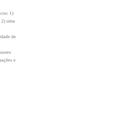
icos: 1)
; 2) uma
idade de
ssores
mações e